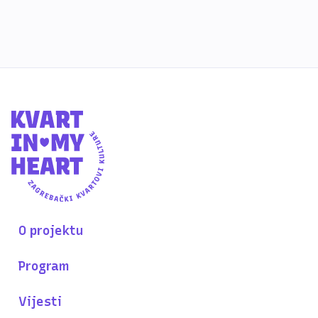
O projektu
Program
Vijesti