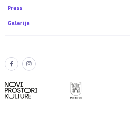
Press
Galerije

