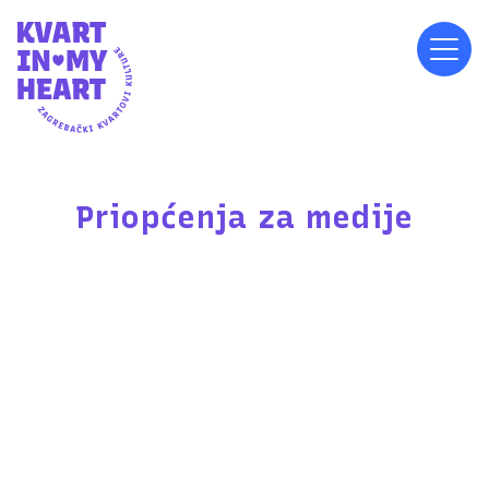
Priopćenja za medije
Zagrebački kvartovi kulture od 10.
do 12. srpnja u Trnjanskoj Savici uz
nastupe TBF-a i Zagrebačkih solista!