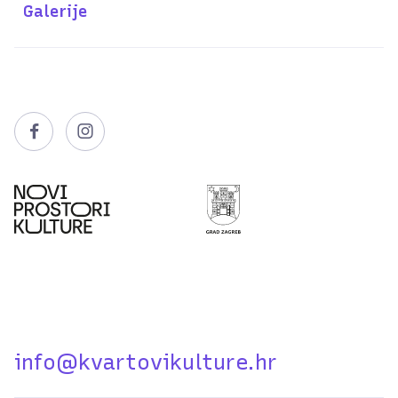
Galerije


info@kvartovikulture.hr