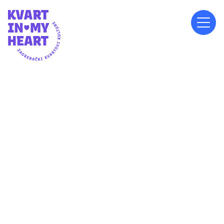
NEDJELJA, 14.9.2025.
18:00
PLATO KOD KNJIŽNICE IVANE