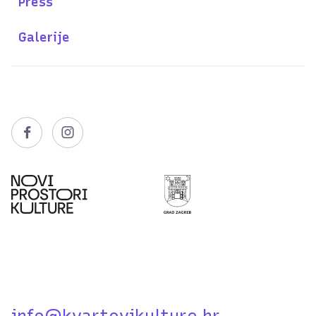
Press
Galerije


info@kvartovikulture.hr