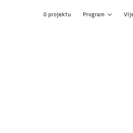
O projektu
Program
Vij

21:00
TRG HRVATSKIH PAVLINA