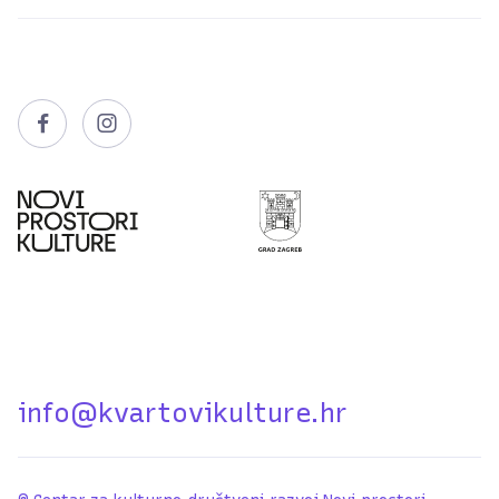


info@kvartovikulture.hr