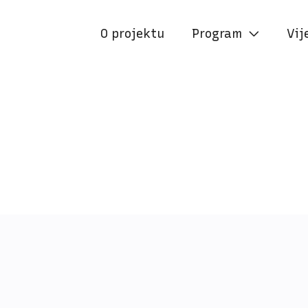
O projektu
Program
Vij

18:00
ISPRED KNJIŽNICE JELKOVE