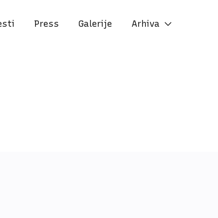
esti
Press
Galerije
Arhiva

C