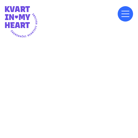
SUBOTA, 11.7.2026.
18:00
MJESNI ODBOR TRNJANSKA SAVICA