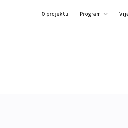
O projektu
Program
Vij

UL. GRADA VUKOVARA 232-234
:15
(IZMEĐU ZGRADA)