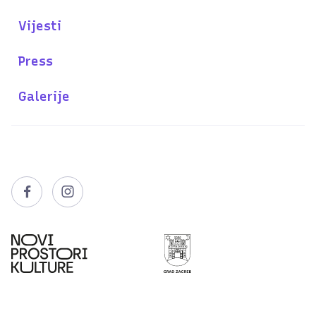
Vijesti
Press
Galerije

