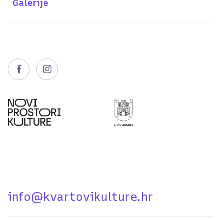
Galerije


info@kvartovikulture.hr