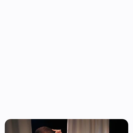
Fešta