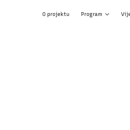
O projektu
Program
Vij

10:00
PARK MEŠTROVIĆEV TRG