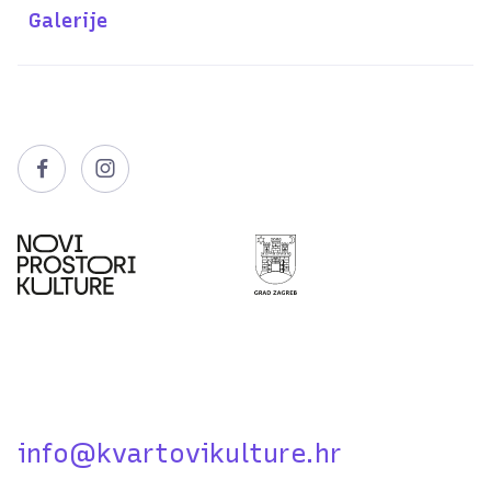
Galerije


info@kvartovikulture.hr