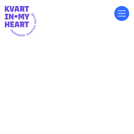
SUBOTA, 13.9.2025.
10:30
ISPRED KNJIŽNICE IVANE BRLIĆ