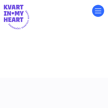
PETAK, 14.3.2025.
18:30
ISPRED MJESNOG ODBORA KNEŽIJA