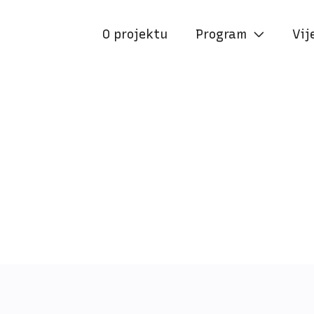
O projektu
Program
Vij

UL. GRADA VUKOVARA 232-234
0
(IZMEĐU ZGRADA)