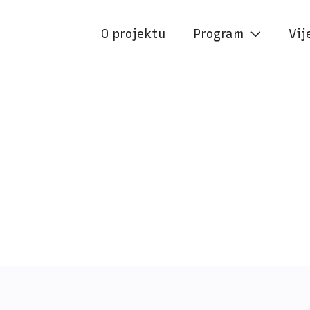
O projektu
Program
Vij

ISPRED OŠ CVJETNO NASELJE
0
(CVJETNA CESTA 17)