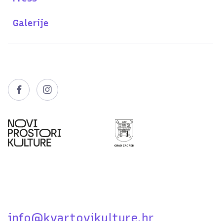
Galerije


info@kvartovikulture.hr