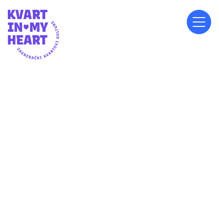
SUBOTA, 20.9.2025.
20:00
ISPRED OŠ CVJETNO NASELJE