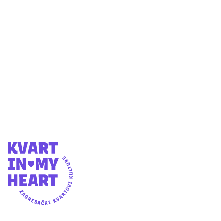
otkazan!
Dvodnevni program u Kajzerici se
otkazuje zbog najavljenih nepovoljnih
vremenskih uvjeta.