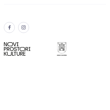


info@kvartovikulture.hr