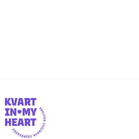
Kompletan program u Kajzerici
otkazan!
Dvodnevni program u Kajzerici se
otkazuje zbog najavljenih nepovoljnih
vremenskih uvjeta.