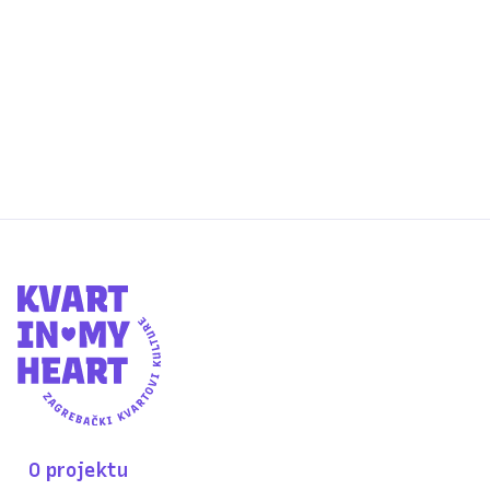
Dvodnevni program u Kajzerici se
otkazuje zbog najavljenih nepovoljnih
vremenskih uvjeta.
O projektu